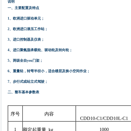
说明
一、
主要配置及特点
1、欧洲进口驱动单元；
2、欧洲进口液压工作站；
3、进口控制器及仪表；
4、进口聚氨脂承载轮、驱动轮及转向轮；
5、两级全自you门架；
6、
重量轻，转弯半径小，适合楼层及狭小空间作业；
7、
步行式或站立式驾驶；
二、整车基本参数表
序号
内容
CDD10-C1/CDD10L-C1
1
1000
额定起重量 kg